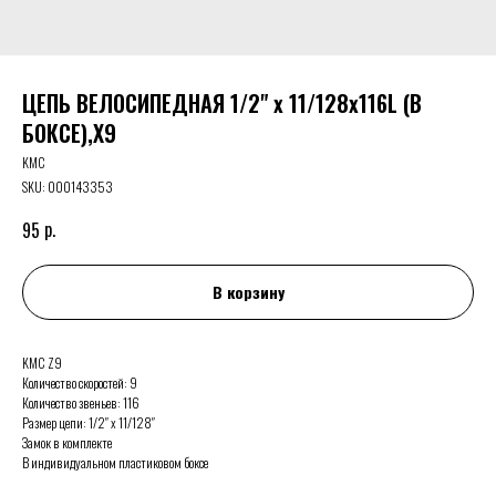
ЦЕПЬ ВЕЛОСИПЕДНАЯ 1/2" x 11/128х116L (В
БОКСЕ),X9
KMC
SKU:
000143353
р.
95
В корзину
KMC Z9
Количество скоростей: 9
Количество звеньев: 116
Размер цепи: 1/2″ x 11/128″
Замок в комплекте
В индивидуальном пластиковом боксе