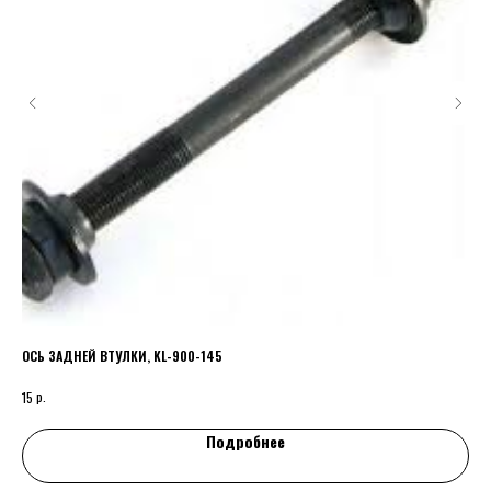
ОСЬ ЗАДНЕЙ ВТУЛКИ, KL-900-145
Вел
TY2
р.
15
880
Подробнее