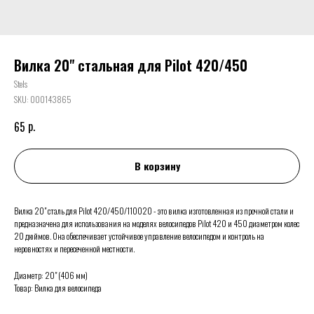
Вилка 20" стальная для Pilot 420/450
Stels
SKU:
000143865
р.
65
В корзину
Вилка 20" сталь для Pilot 420/450/110020 - это вилка изготовленная из прочной стали и
предназначена для использования на моделях велосипедов Pilot 420 и 450 диаметром колес
20 дюймов. Она обеспечивает устойчивое управление велосипедом и контроль на
неровностях и пересеченной местности.
Диаметр: 20" (406 мм)
Товар: Вилка для велосипеда