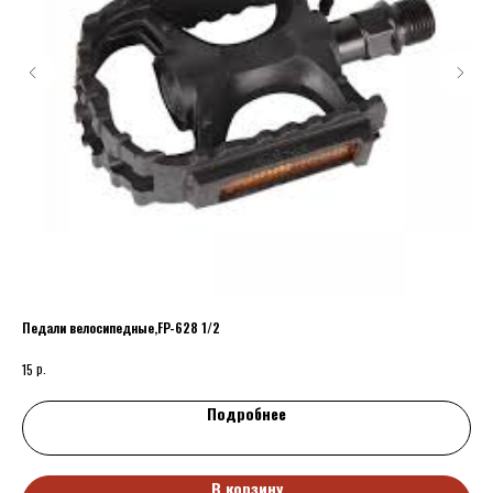
Педали велосипедные,FP-628 1/2
Дет
сер
р.
15
Подробнее
В корзину