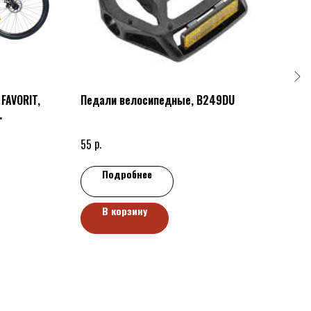
FAVORIT,
Педали велосипедные, B249DU
Вело
/20'
р.
55
400
Подробнее
В корзину