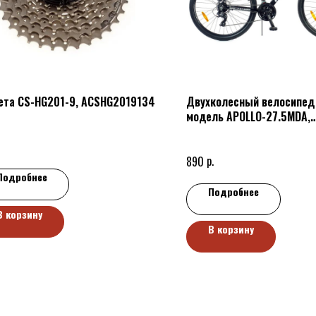
ета CS-HG201-9, ACSHG2019134
Двухколесный велосипед 
модель APOLLO-27.5MDA,
APL27MD19BK-AL
р.
890
Подробнее
Подробнее
В корзину
В корзину