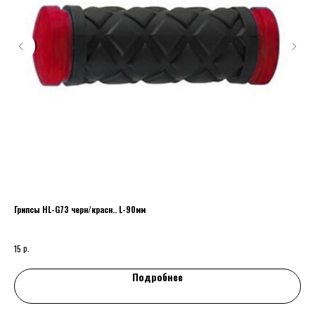
Грипсы HL-G73 черн/красн.. L-90мм
Пед
скл
р.
15
45
Подробнее