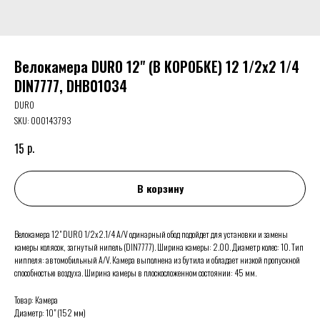
Велокамера DURO 12" (В КОРОБКЕ) 12 1/2x2 1/4
DIN7777, DHB01034
DURO
SKU:
000143793
р.
15
В корзину
Велокамера 12" DURO 1/2x2.1/4 A/V одинарный обод подойдет для установки и замены
камеры колясок, загнутый нипель (DIN7777). Ширина камеры: 2.00. Диаметр колес: 10. Тип
ниппеля: автомобильный A/V. Камера выполнена из бутила и обладает низкой пропускной
способностью воздуха. Ширина камеры в плоскосложенном состоянии: 45 мм.
Товар: Камера
Диаметр: 10" (152 мм)