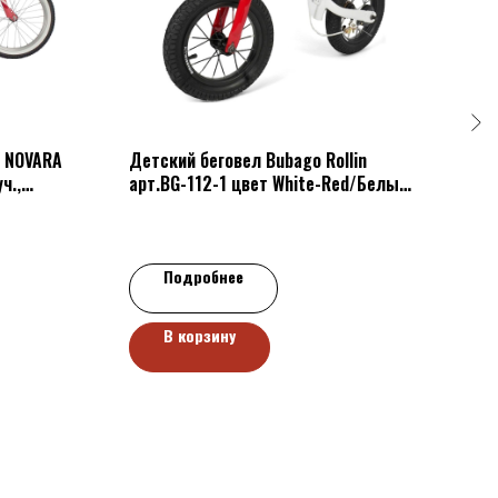
 NOVARA
Детский беговел Bubago Rollin
СКЕ
ч.,
арт.BG-112-1 цвет White-Red/Белый-
е крылья,
красный
р.
85
Подробнее
В корзину