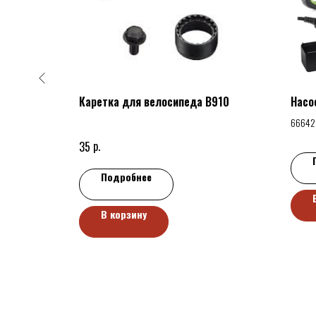
7-507
Каретка для велосипеда В910
Насо
66642
р.
35
Подробнее
В корзину