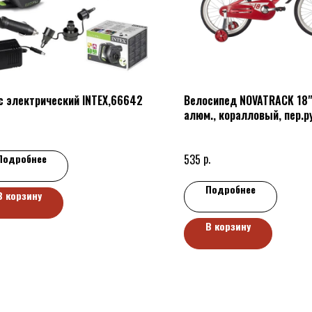
с электрический INTEX,66642
Велосипед NOVATRACK 18"
алюм., коралловый, пер.ру
зад.нож. тормоз, коротки
полная защ.цепи
р.
535
Подробнее
Подробнее
В корзину
В корзину