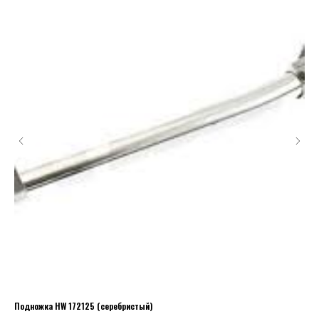
Подножка HW 172125 (серебристый)
Руч