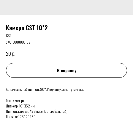
Камера CST 10*2
CST
SKU:
000000109
р.
20
В корзину
Автомобильный ниппель 90°. Индивидуальная упаковка.
Товар: Камера
Диаметр: 10" (152 мм)
Ниппель камеры: AV Shrader (автомобильный)
Ширина: 1.75"-2.125"