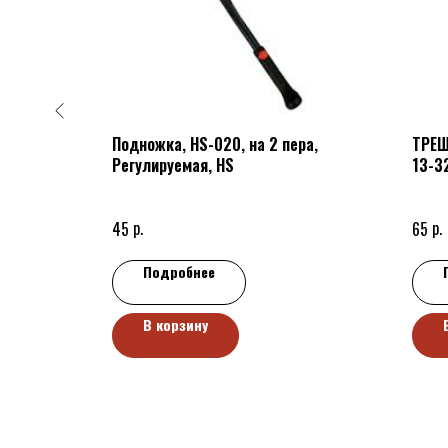
паут
Подножка, HS-020, на 2 пера,
ТРЕЩ
Регулируемая, HS
13-3
р.
р.
45
65
Подробнее
В корзину