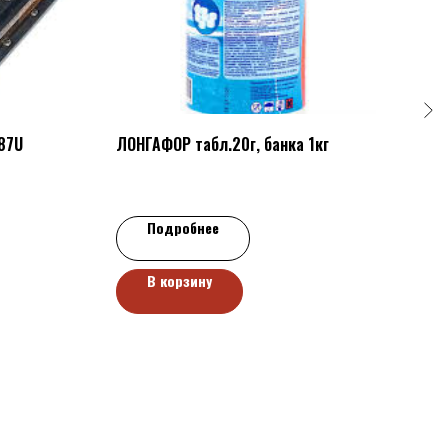
87U
ЛОНГАФОР табл.20г, банка 1кг
Басс
450
2827
Подробнее
В корзину