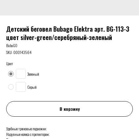
Детский беговел Bubago Elektra арт. BG-113-3
цвет silver-green/серебряный-зеленый
BubaGO
SKU:
000143564
Цвет
Зеленый
Серый
В корзину
Удобные трюковые подножки;
Надувные колеса с протектором;