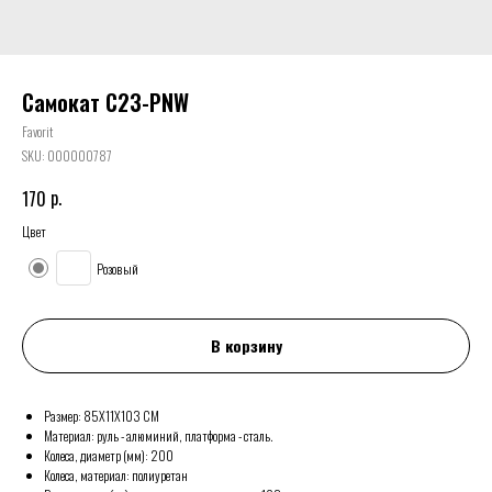
Самокат С23-PNW
Favorit
SKU:
000000787
р.
170
Цвет
Розовый
В корзину
Размер: 85Х11Х103 СМ
Материал: руль - алюминий, платформа - сталь.
Колеса, диаметр (мм): 200
Колеса, материал: полиуретан