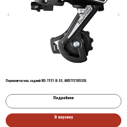
Переключатель задний RD-TY21-B-SS, ARDTY21BSSDL
ПО
р
35
Подробнее
В корзину