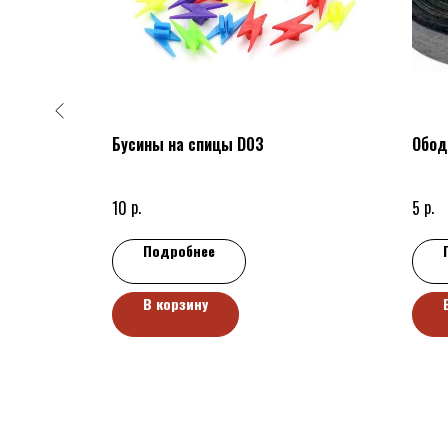
Бусины на спицы D03
Обод
ластик,
р.
р.
10
5
Подробнее
В корзину