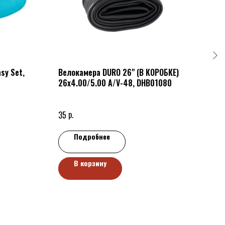
sy Set,
Велокамера DURO 26" (В КОРОБКЕ)
ФОН
26x4.00/5.00 A/V-48, DHB01080
B.К
вело 
р.
р.
35
35
Подробнее
В корзину