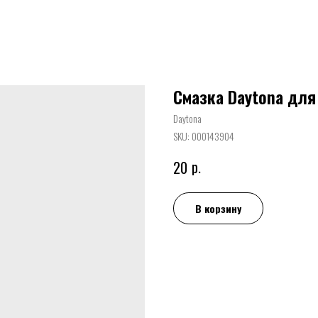
Смазка Daytona для
Daytona
SKU:
000143904
р.
20
В корзину