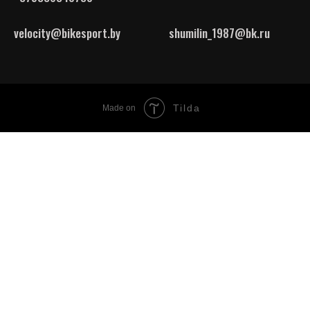
velocity@bikesport.by
shumilin_1987@bk.ru
Tilda
Made on