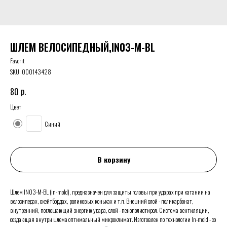
ШЛЕМ ВЕЛОСИПЕДНЫЙ,IN03-M-BL
Favorit
SKU:
000143428
р.
80
Цвет
Синий
В корзину
Шлем IN03-M-BL (in-mold), предназначен для защиты головы при ударах при катании на
велосипедах, скейтбордах, роликовых коньках и т.п. Внешний слой - поликарбонат,
внутренний, поглощающий энергию удара, слой - пенополистирол. Система вентиляции,
создающая внутри шлема оптимальный микроклимат. Изготовлен по технологии In-mold - со