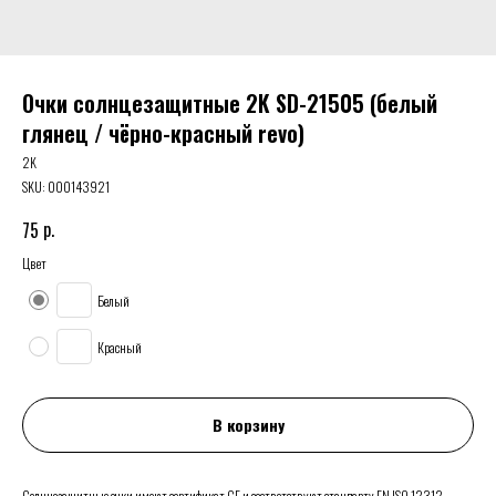
Очки солнцезащитные 2K SD-21505 (белый
глянец / чёрно-красный revo)
2K
SKU:
000143921
р.
75
Цвет
Белый
Красный
В корзину
Солнцезащитные очки имеют сертификат CE и соответствуют стандарту EN ISO 12312.