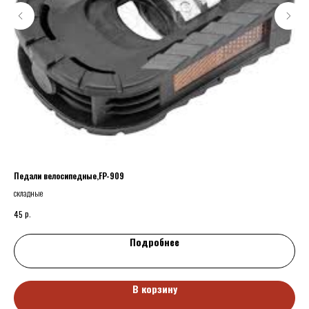
Педали велосипедные,FP-909
Вел
складные
р.
45
45
Подробнее
В корзину