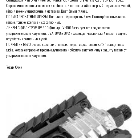
Оправа очков изготовлена из поликарбоната. Это чрезвычайно твёрдый, термопластичный,
лёгкий и очень ударопрочный материал. Цвет белый глянец.
ПОЛИКАРБОНАТНЫЕ ЛИНЗЫ. Цвет линз - чёрно-красный revo. Поликарбонатные линзы -
лёгкие, тонкие, крепкие и ударопрочные.
ЛИНЗЫ С ФИЛЬТРОМ UV 400 Фильтр UV 400 блокирует все три диапазона
ультрафиолетового излучения: UVA, UVB и UVC и защищает человеческий глаз от вредного
воздействия солнечных лучей.
ПОКРЫТИЕ 'REVO' с чёрно-красным оттенком. Покрытие, состоящее из 12-15 защитных
слоёв, которые отражают вредные лучи света и обеспечивают отличную защиту глазам от
ультрафиолетового излучения.
Товар: Очки