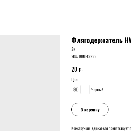
Флягодержатель HW
2к
SKU:
000143299
р.
20
Цвет
Черный
В корзину
Конструкция держателя препятствует 