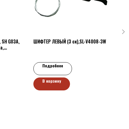
 SH G03A,
ШИФТЕР ЛЕВЫЙ (3 ск),SL-V4008-3W
СКЕ
а,
HJ-28
р.
85
Подробнее
В корзину