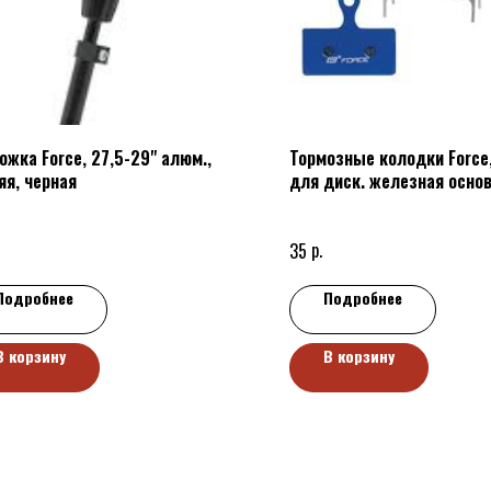
ожка Force, 27,5-29" алюм.,
Тормозные колодки Force,
яя, черная
для диск. железная основ
полимерная смесь
р.
35
Подробнее
Подробнее
В корзину
В корзину