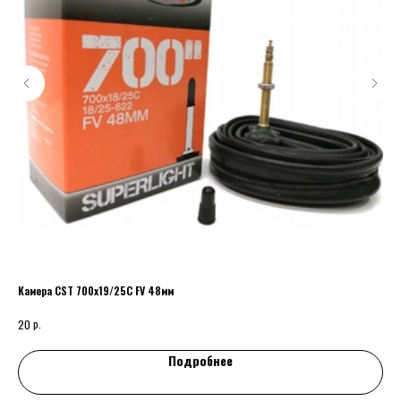
Камера CST 700x19/25С FV 48мм
Пер
р.
20
Подробнее