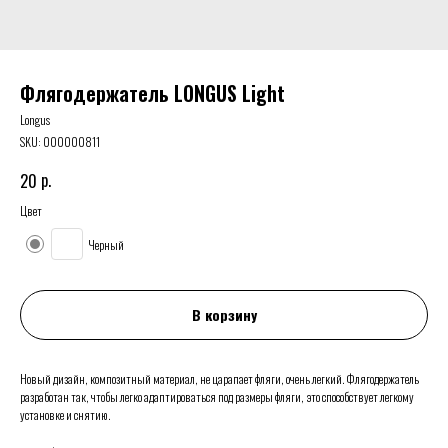
Флягодержатель LONGUS Light
Longus
SKU:
000000811
р.
20
Цвет
Черный
В корзину
Новый дизайн, композитный материал, не царапает фляги, очень легкий. Флягодержатель
разработан так, чтобы легко адаптироваться под размеры фляги, это способствует легкому
установке и снятию.