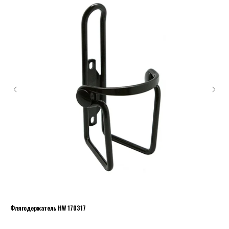
Флягодержатель HW 170317
Пла
29