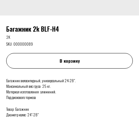
Багажник 2k BLF-H4
2K
SKU:
000000089
В корзину
Багажник велосипедный, универсальный 24-28".
Максимальный вес груза: 25 кг.
Материал изготовления: алюминий.
Под дискового тормоза
Товар: Багажник
Диаметр колес: 24"-28"