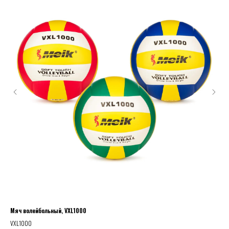
Мяч волейбольный, VXL1000
СЕ
VXL1000
PS-