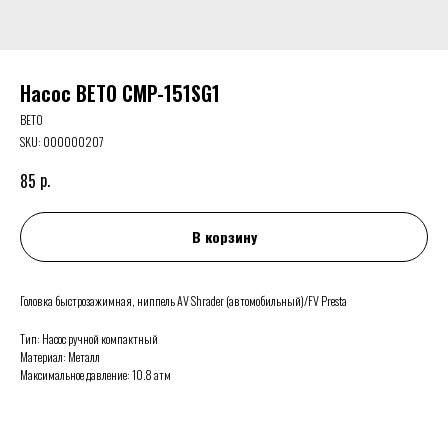
Насос BETO CMP-151SG1
BETO
SKU:
000000207
р.
85
В корзину
Головка быстрозажимная, ниппель AV Shrader (автомобильный)/FV Presta
Тип: Насос ручной компактный
Материал: Металл
Максимальное давление: 10.8 атм