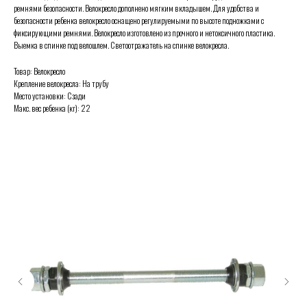
ремнями безопасности. Велокресло дополнено мягким вкладышем. Для удобства и
безопасности ребенка велокресло оснащено регулируемыми по высоте подножками с
фиксирующими ремнями. Велокресло изготовлено из прочного и нетоксичного пластика.
Выемка в спинке под велошлем. Светоотражатель на спинке велокресла.
Товар: Велокресло
Крепление велокресла: На трубу
Место установки: Сзади
Макс. вес ребенка (кг): 22