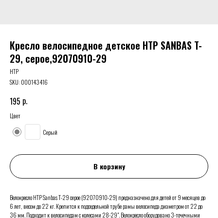
Кресло велосипедное детское HTP SANBAS T-
29, серое,92070910-29
HTP
SKU:
000143416
р.
195
Цвет
Серый
В корзину
Велокресло HTP Sanbas T-29 серое (92070910-29) предназначено для детей от 9 месяцев до
6 лет, весом до 22 кг. Крепится к подседельной трубе рамы велосипеда диаметром от 22 до
36 мм. Подходит к велосипедам с колесами 28-29". Велокресло оборудовано 3-точечными