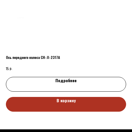
Ось переднего колеса CH-JI-2317A
Вел
р.
15
40
Подробнее
В корзину