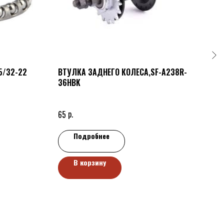
5/32-22
ВТУЛКА ЗАДНЕГО КОЛЕСА,SF-A238R-
САМ
36HBK
р.
85
р.
65
Подробнее
В корзину