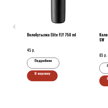
6X2.125
Велобутылка Elite FLY 750 ml
Коле
SW
р.
45
р.
85
Подробнее
В корзину