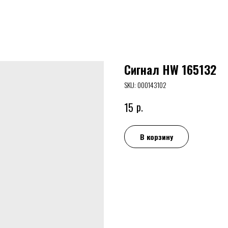
Сигнал HW 165132
SKU:
000143102
р.
15
В корзину