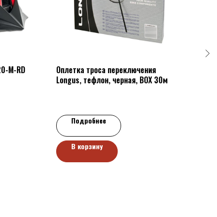
0-M-RD
Оплетка троса переключения
Пере
Longus, тефлон, черная, BOX 30м
Подробнее
В корзину