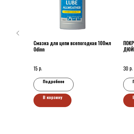
140052
Смазка для цепи всепогодная 100мл
ПОКР
Odinn
ДЮЙМ
р.
р.
15
30
Подробнее
В корзину