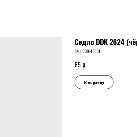
Седло DDK 2624 (ч
SKU:
000143631
р.
65
В корзину