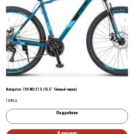
Navigator-720 MD 27.5 (15.5" Тёмный чирок)
Тюб
р.
1 040
125
Подробнее
В корзину