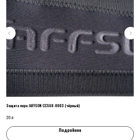
Защита пера JAFFSON CCS68-0003 (чёрный)
Спи
р.
р.
20
2
Подробнее