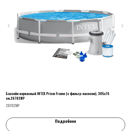
Бассейн каркасный INTEX Prism Frame (c фильтр-насосом), 305х76
Бры
см,26702NP
26702NP
р
65
Подробнее