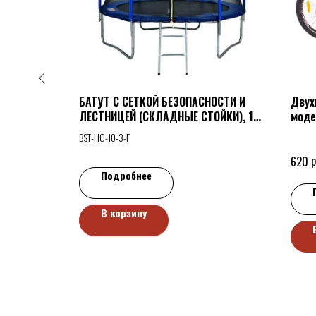
-459,
БАТУТ C СЕТКОЙ БЕЗОПАСНОСТИ И
Двух
ЛЕСТНИЦЕЙ (СКЛАДНЫЕ СТОЙКИ), 10
моде
ФУТОВ (305 СМ), BST-HO-10-3-F
BST-HO-10-3-F
р
620
Подробнее
В корзину