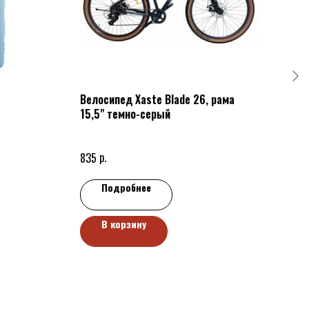
Велосипед Xaste Blade 26, рама
Вел
15,5" темно-серый
р.
835
Подробнее
В корзину